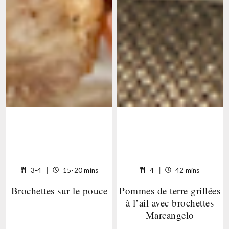
Makes
3-4
Ready
15-20 mins
Makes
4
Ready
42 mins
up
in
up
in
Brochettes sur le pouce
Pommes de terre grillées
to
15-
to
42
3-
20
4
mins
à l’ail avec brochettes
4
mins
servings
Marcangelo
servings